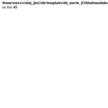
/home/users/s/sinij_jm2/site/templates/dd_movie_83/html/module
on line
45