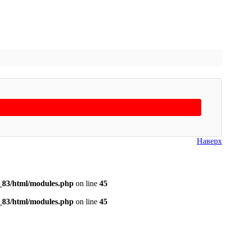
Наверх
e_83/html/modules.php
on line
45
e_83/html/modules.php
on line
45