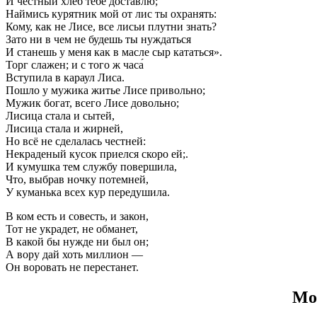
И честный хлеб тебе доставлю;
Наймись курятник мой от лис ты охранять:
Кому, как не Лисе, все лисьи плутни знать?
Зато ни в чем не будешь ты нуждаться
И станешь у меня как в масле сыр кататься».
Торг слажен; и с того ж часа́
Вступила в караул Лиса.
Пошло у мужика житье Лисе привольно;
Мужик богат, всего Лисе довольно;
Лисица стала и сытей,
Лисица стала и жирней,
Но всё не сделалась честней:
Некраденый кусок приелся скоро ей;.
И кумушка тем службу повершила,
Что, выбрав ночку потемней,
У куманька всех кур передушила.
В ком есть и совесть, и закон,
Тот не украдет, не обманет,
В какой бы нужде ни был он;
А вору дай хоть миллион —
Он воровать не перестанет.
Мо