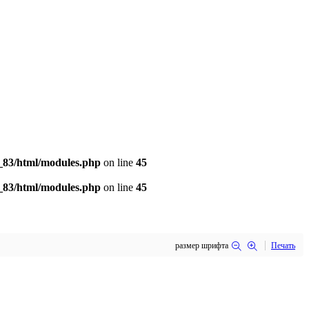
e_83/html/modules.php
on line
45
e_83/html/modules.php
on line
45
размер шрифта
Печать