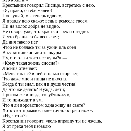
Крестьянин говорил Лисице, встретясь с нею,
«Я, право, о тебе жалею!
Послушай, мы теперь вдвоем,
Я правду всю скажу: ведь в ремесле твоем
Ни на волос добра не видно.
Не говоря уже, что красть и грех и стыдно,
И что бранит тебя весь свет;
Да дня такого нет,
Чтоб не боялась ты за ужин иль обед
В курятнике оставить шкуры!
Ну, стоют ли того все куры?» —
«Кому такая жизнь сносна?»
Лисица отвечает:
«Меня так всё в ней столько огорчает,
Что даже мне и пища не вкусна.
Когда б ты знал, как я в душе честна!
Да что же делать? Нужда, дети;
Притом же иногда, голубчик-кум,
И то приходит в ум,
Что я ли воровством одна живу на свете?
Хоть этот промысел мне точно острый нож».—
«Ну, что ж?»
Крестьянин говорит: «коль вправду ты не лжешь,
Я от греха тебя избавлю